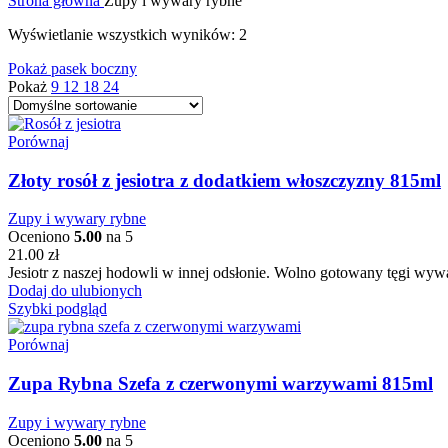
Strona główna
Zupy i wywary rybne
Wyświetlanie wszystkich wyników: 2
Pokaż pasek boczny
Pokaż
9
12
18
24
Porównaj
Złoty rosół z jesiotra z dodatkiem włoszczyzny 815ml
Zupy i wywary rybne
Oceniono
5.00
na 5
21.00
zł
Jesiotr z naszej hodowli w innej odsłonie. Wolno gotowany tęgi wywa
Dodaj do ulubionych
Szybki podgląd
Porównaj
Zupa Rybna Szefa z czerwonymi warzywami 815ml
Zupy i wywary rybne
Oceniono
5.00
na 5