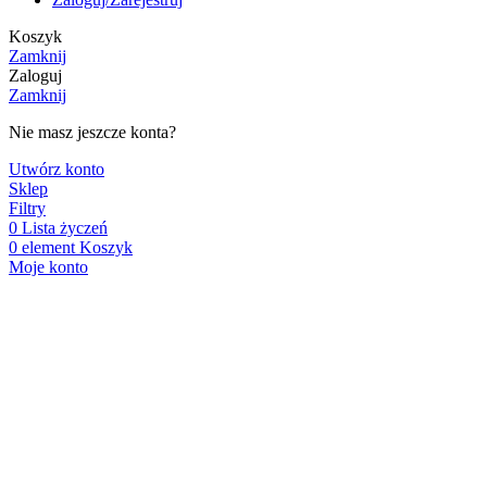
Koszyk
Zamknij
Zaloguj
Zamknij
Nie masz jeszcze konta?
Utwórz konto
Sklep
Filtry
0
Lista życzeń
0
element
Koszyk
Moje konto
Drodzy Klienci!
Sklep ma charakter stacjonarny - zachęcamy do zapoznania
osobiście w godzinach pracy sklepu.