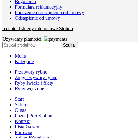
Regulamin
Formularz reklamacyjny
Pouczenie o odstąpieniu od umowy
Odstąpienie od umowy
b.center | sklepy internetowe Stobno
Używamy płatności:
Szukaj
Menu
Kategorie
Przetwory rybne
Zupy i wywary rybne
Ryby świeże i filety
Ryby wędzone
Start
Sklep
O nas
Poznaj Port Stobno
Kontakt
Lista życzeń
Porównaj
Zaloguj/Zarejestruj