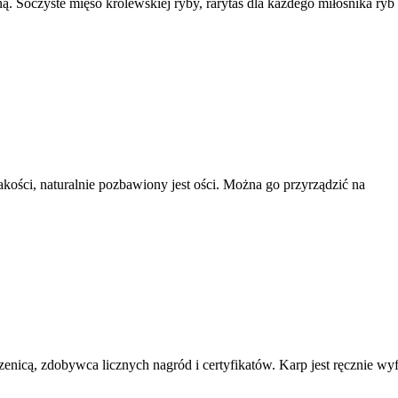
ą. Soczyste mięso królewskiej ryby, rarytas dla każdego miłośnika ry
jakości, naturalnie pozbawiony jest ości. Można go przyrządzić na
enicą, zdobywca licznych nagród i certyfikatów. Karp jest ręcznie w