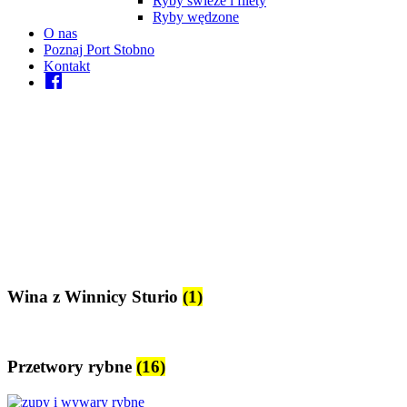
Ryby świeże i filety
Ryby wędzone
O nas
Poznaj Port Stobno
Kontakt
Facebook
Wina z Winnicy Sturio
(1)
Przetwory rybne
(16)