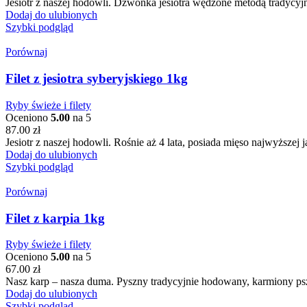
Jesiotr z naszej hodowli. Dzwonka jesiotra wędzone metodą tradycyjn
Dodaj do ulubionych
Szybki podgląd
Porównaj
Filet z jesiotra syberyjskiego 1kg
Ryby świeże i filety
Oceniono
5.00
na 5
87.00
zł
Jesiotr z naszej hodowli. Rośnie aż 4 lata, posiada mięso najwyższej 
Dodaj do ulubionych
Szybki podgląd
Porównaj
Filet z karpia 1kg
Ryby świeże i filety
Oceniono
5.00
na 5
67.00
zł
Nasz karp – nasza duma. Pyszny tradycyjnie hodowany, karmiony psz
Dodaj do ulubionych
Szybki podgląd