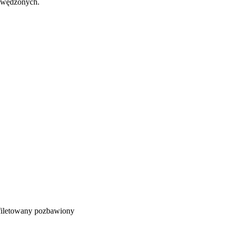
b wędzonych.
yfiletowany pozbawiony