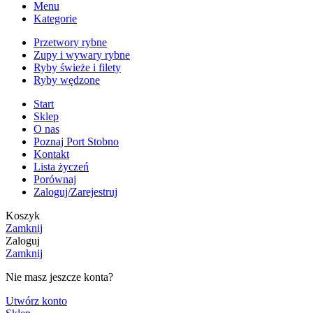
Menu
Kategorie
Przetwory rybne
Zupy i wywary rybne
Ryby świeże i filety
Ryby wędzone
Start
Sklep
O nas
Poznaj Port Stobno
Kontakt
Lista życzeń
Porównaj
Zaloguj/Zarejestruj
Koszyk
Zamknij
Zaloguj
Zamknij
Nie masz jeszcze konta?
Utwórz konto