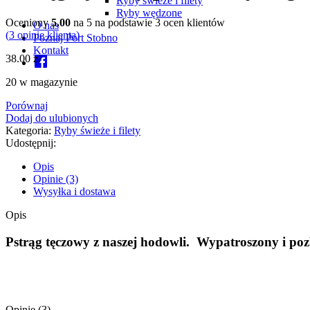
Ryby świeże i filety
Ryby wędzone
Oceniony
5.00
na 5 na podstawie
3
ocen klientów
O nas
(
3
opinie klienta)
Poznaj Port Stobno
Kontakt
38.00
zł
Facebook
20 w magazynie
Porównaj
Dodaj do ulubionych
Kategoria:
Ryby świeże i filety
Udostępnij:
Opis
Opinie (3)
Wysyłka i dostawa
Opis
Pstrąg tęczowy z naszej hodowli. Wypatroszony i poz
Opinie (3)