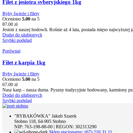
Filet z jesiotra syberyjskiego 1kg
Ryby świeże i filety
Oceniono
5.00
na 5
87.00
zł
Jesiotr z naszej hodowli. Rośnie aż 4 lata, posiada mięso najwyższej 
Dodaj do ulubionych
Szybki podgląd
Porównaj
Filet z karpia 1kg
Ryby świeże i filety
Oceniono
5.00
na 5
67.00
zł
Nasz karp – nasza duma. Pyszny tradycyjnie hodowany, karmiony psz
Dodaj do ulubionych
Szybki podgląd
"RYBAKÓWKA" Jakub Szarek
Stobno 118, 64-905 Stobno
NIP: 763-198-88-00 | REGON: 302313290
Sklep stacjonarny: (67) 216 31 11